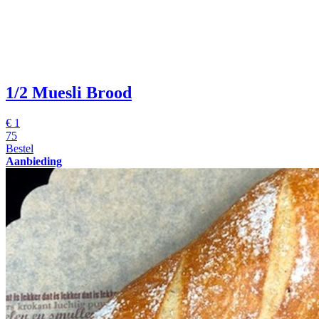
1/2 Muesli Brood
€
1
75
Bestel
Aanbieding