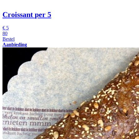
Croissant
per 5
€
5
80
Bestel
Aanbieding