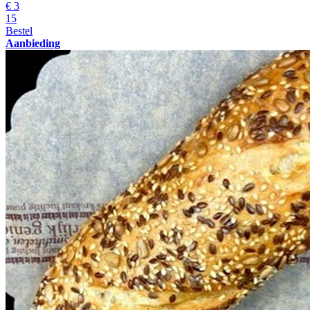
€
3
15
Bestel
Aanbieding