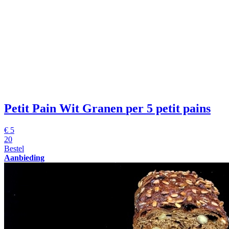
Petit Pain Wit Granen
per 5 petit pains
€
5
20
Bestel
Aanbieding